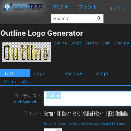
ロゴ
フォント
▼
ログイン
Outline Logo Generator
Outline
Script
Elegant
Gold
Gradient
Text
Logo
Shadow
Image
Composite
ロゴテキスト
Add Symbol
フォント
Return Of Ganon Details and Download
-
Zone 38
-
Games