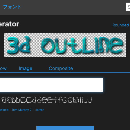
フォント
erator
Rounded
dow
Image
Composite
wnload
-
Tom Murphy 7
-
Horror