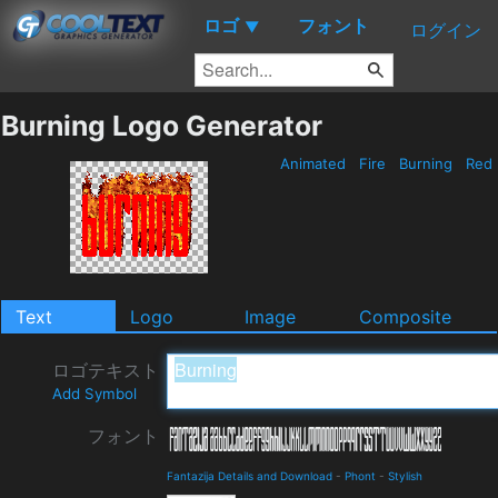
ロゴ
フォント
▼
ログイン
Burning Logo Generator
Animated
Fire
Burning
Red
Text
Logo
Image
Composite
ロゴテキスト
Add Symbol
フォント
Fantazija Details and Download
-
Phont
-
Stylish