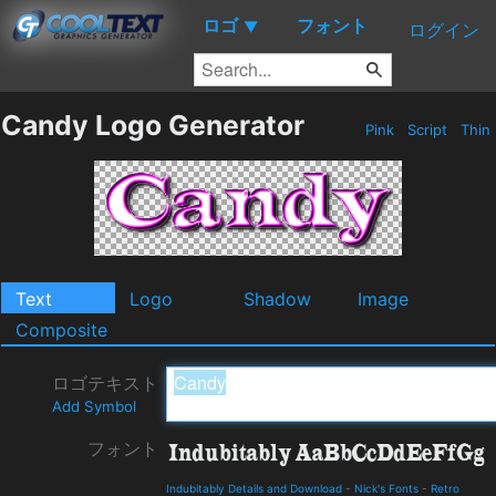
ロゴ
フォント
▼
ログイン
Candy Logo Generator
Pink
Script
Thin
Text
Logo
Shadow
Image
Composite
ロゴテキスト
Add Symbol
フォント
Indubitably Details and Download
-
Nick's Fonts
-
Retro