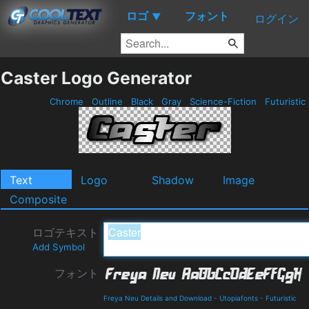
ロゴ
フォント
▼
ログイン
Caster Logo Generator
Chrome
Outline
Black
Gray
Science-Fiction
Futuristic
Text
Logo
Shadow
Image
Composite
ロゴテキスト
Add Symbol
フォント
Freya Neu Details and Download
-
Utopiafonts
-
Futuristic