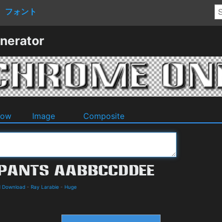
フォント
nerator
dow
Image
Composite
d Download
-
Ray Larabie
-
Huge