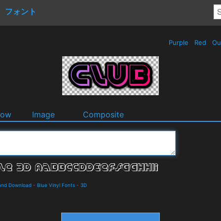
フォント
Purple
Red
Ou
dow
Image
Composite
 and Download
-
Blue Vinyl Fonts
-
3D