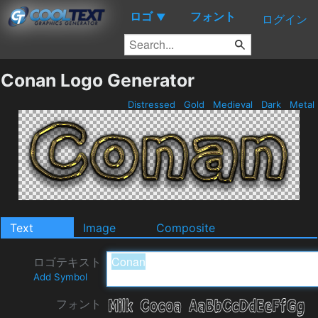
ロゴ
フォント
▼
ログイン
Conan Logo Generator
Distressed
Gold
Medieval
Dark
Metal
Text
Image
Composite
ロゴテキスト
Add Symbol
フォント