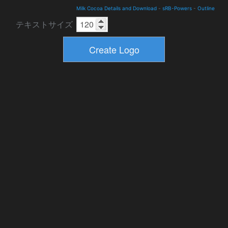
Milk Cocoa Details and Download
-
sRB-Powers
-
Outline
テキストサイズ