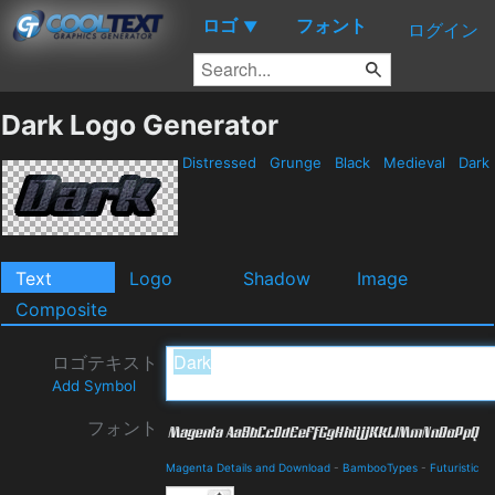
ロゴ
フォント
▼
ログイン
Dark Logo Generator
Distressed
Grunge
Black
Medieval
Dark
Text
Logo
Shadow
Image
Composite
ロゴテキスト
Add Symbol
フォント
Magenta Details and Download
-
BambooTypes
-
Futuristic