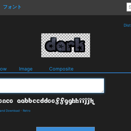
フォント
Dis
dow
Image
Composite
 and Download
-
Retro