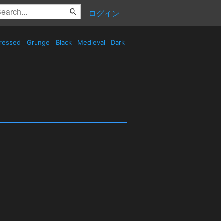
ログイン
tressed
Grunge
Black
Medieval
Dark