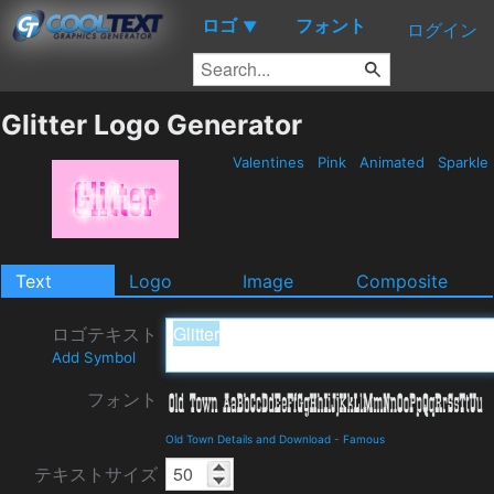
ロゴ
フォント
▼
ログイン
Glitter Logo Generator
Valentines
Pink
Animated
Sparkle
Text
Logo
Image
Composite
ロゴテキスト
Add Symbol
フォント
Old Town Details and Download
-
Famous
テキストサイズ