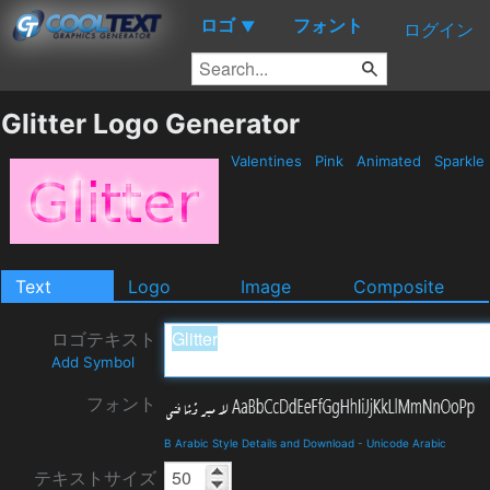
ロゴ
フォント
▼
ログイン
Glitter Logo Generator
Valentines
Pink
Animated
Sparkle
Text
Logo
Image
Composite
ロゴテキスト
Add Symbol
フォント
B Arabic Style Details and Download
-
Unicode Arabic
テキストサイズ