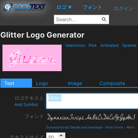
ロゴ
フォント
▼
ログイン
Glitter Logo Generator
Valentines
Pink
Animated
Sparkle
Text
Logo
Image
Composite
ロゴテキスト
Add Symbol
フォント
DymaxionScript Details and Download
-
Nick's Fonts
-
Retro
テキストサイズ