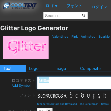
ロゴ
フォント
▼
ログイン
Glitter Logo Generator
Valentines
Pink
Animated
Sparkle
Text
Logo
Image
Composite
ロゴテキスト
Add Symbol
フォント
Stonecross Details and Download
-
The Scriptorium
-
Gothic