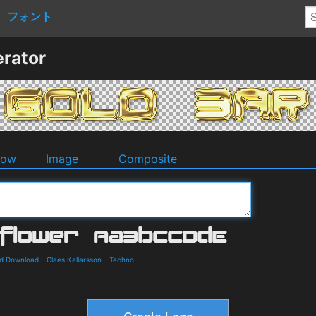
フォント
rator
dow
Image
Composite
nd Download
-
Claes Kallarsson
-
Techno