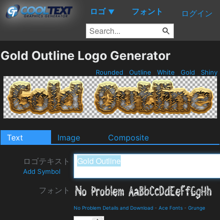
ロゴ
フォント
▼
ログイン
Gold Outline Logo Generator
Rounded
Outline
White
Gold
Shiny
Text
Image
Composite
ロゴテキスト
Add Symbol
フォント
No Problem Details and Download
-
Ace Fonts
-
Grunge