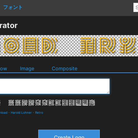
フォント
rator
dow
Image
Composite
nload
-
Harold Lohner
-
Retro