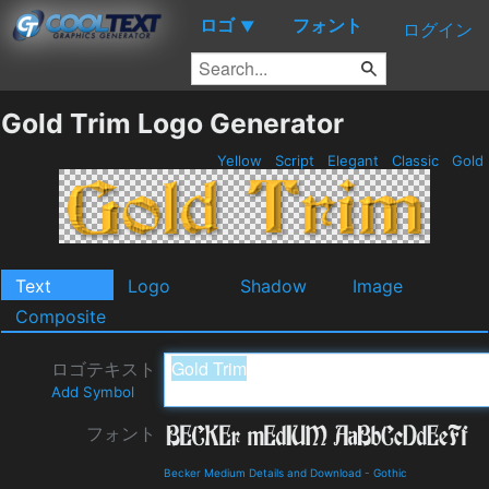
ロゴ
フォント
▼
ログイン
Gold Trim Logo Generator
Yellow
Script
Elegant
Classic
Gold
Text
Logo
Shadow
Image
Composite
ロゴテキスト
Add Symbol
フォント
Becker Medium Details and Download
-
Gothic