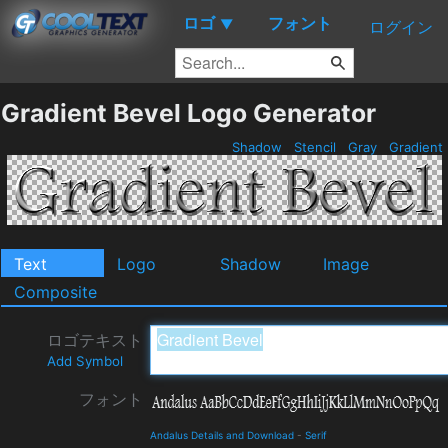
ロゴ
フォント
▼
ログイン
Gradient Bevel Logo Generator
Shadow
Stencil
Gray
Gradient
Text
Logo
Shadow
Image
Composite
ロゴテキスト
Add Symbol
フォント
Andalus Details and Download
-
Serif