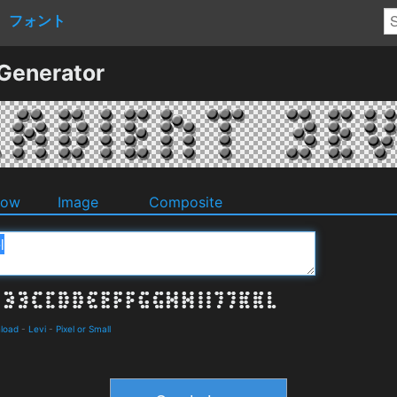
フォント
 Generator
dow
Image
Composite
nload
-
Levi
-
Pixel or Small