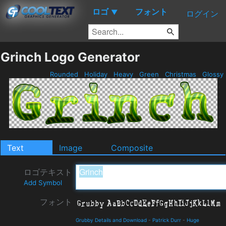
ロゴ
フォント
▼
ログイン
Grinch Logo Generator
Rounded
Holiday
Heavy
Green
Christmas
Glossy
Text
Image
Composite
ロゴテキスト
Add Symbol
フォント
Grubby Details and Download
-
Patrick Durr
-
Huge