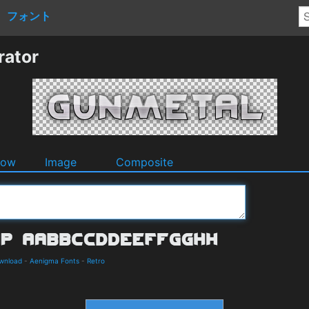
フォント
rator
dow
Image
Composite
ownload
-
Aenigma Fonts
-
Retro