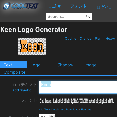
ロゴ
フォント
▼
ログイン
Keen Logo Generator
Outline
Orange
Plain
Heavy
Text
Logo
Shadow
Image
Composite
ロゴテキスト
Add Symbol
フォント
Old Town Details and Download
-
Famous