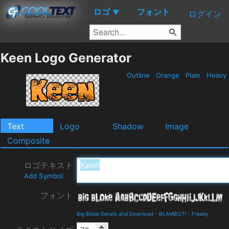
ロゴ
フォント
▼
ログイン
Keen Logo Generator
Outline
Orange
Plain
Heavy
Text
Logo
Shadow
Image
Composite
ロゴテキスト
Add Symbol
フォント
Big Bloke Details and Download
-
BLAMBOT!
-
Freaky