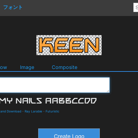
フォント
dow
Image
Composite
ls and Download
-
Ray Larabie
-
Futuristic