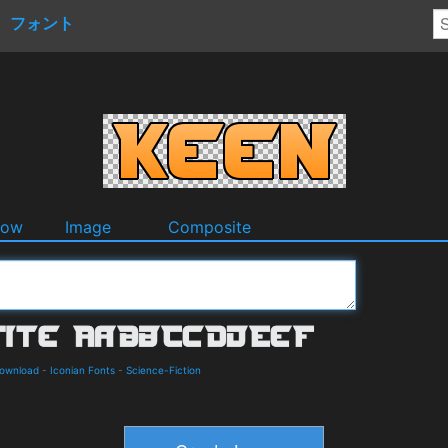
フォント
dow
Image
Composite
Download
-
Iconian Fonts
-
Science-Fiction