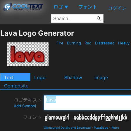
ロゴ
フォント
▼
ログイン
Lava Logo Generator
Fire
Burning
Red
Distressed
Heavy
Text
Logo
Shadow
Image
Composite
ロゴテキスト
Add Symbol
フォント
Glamourgirl Details and Download
-
PizzaDude
-
Retro