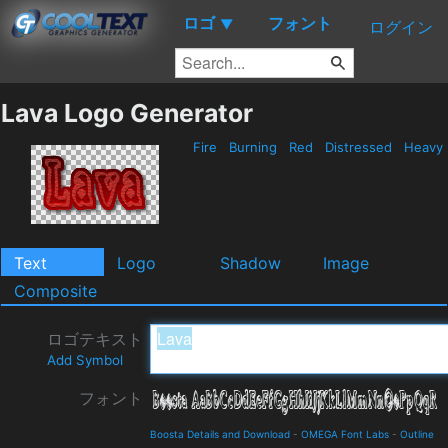
ロゴ
フォント
▼
ログイン
Lava Logo Generator
Fire
Burning
Red
Distressed
Heavy
Text
Logo
Shadow
Image
Composite
ロゴテキスト
Add Symbol
フォント
Boosta Details and Download
-
OMEGA Font Labs
-
Outline