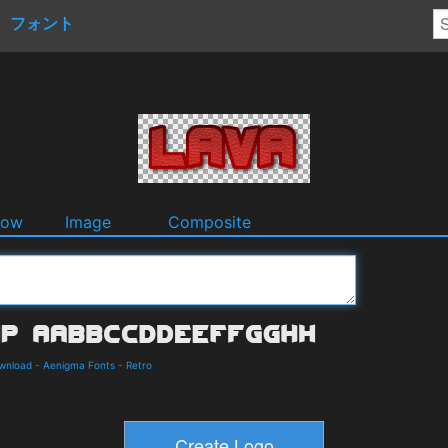
フォント
dow
Image
Composite
ownload
-
Aenigma Fonts
-
Retro