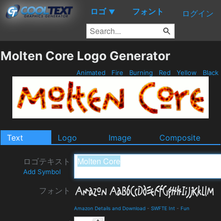
ロゴ
フォント
▼
ログイン
Molten Core Logo Generator
Animated
Fire
Burning
Red
Yellow
Black
Text
Logo
Image
Composite
ロゴテキスト
Add Symbol
フォント
Amazon Details and Download
-
SWFTE Int
-
Fun