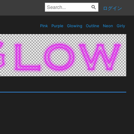
ログイン
Pink
Purple
Glowing
Outline
Neon
Girly