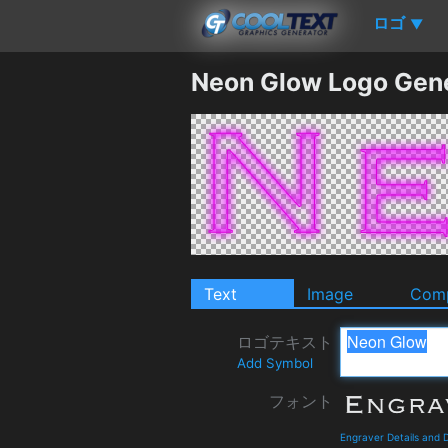
ロゴ
▼
Neon Glow Logo Gen
Text
Image
Comp
ロゴテキスト
Add Symbol
フォント
Engraver Details and