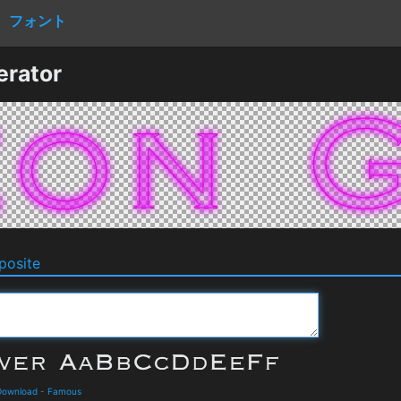
フォント
erator
osite
 Download
-
Famous