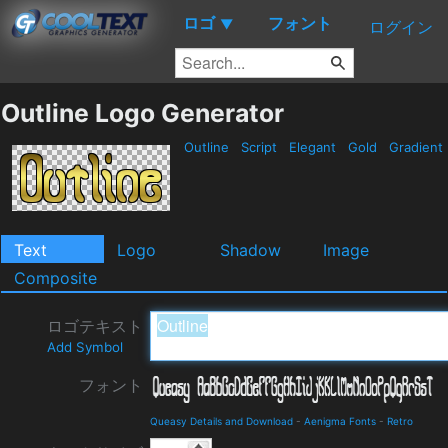
ロゴ
フォント
▼
ログイン
Outline Logo Generator
Outline
Script
Elegant
Gold
Gradient
Text
Logo
Shadow
Image
Composite
ロゴテキスト
Add Symbol
フォント
Queasy Details and Download
-
Aenigma Fonts
-
Retro