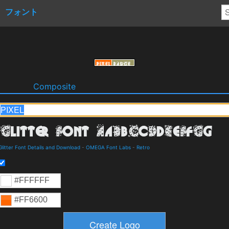
フォント
o
Composite
Glitter Font Details and Download
-
OMEGA Font Labs
-
Retro