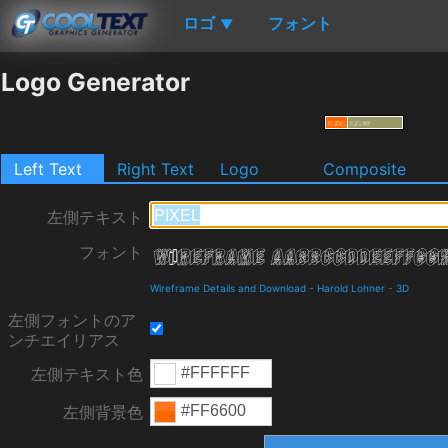
ロゴ
フォント
▼
Logo Generator
Left Text
Right Text
Logo
Composite
左側テキスト
フォント
Wireframe Details and Download
-
Harold Lohner
-
3D
左側フォントのア
ンチエイリアス
左側テキスト色
左側背景色