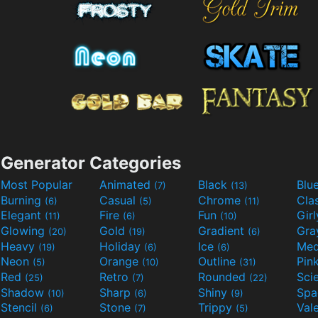
Generator Categories
Most Popular
Animated
Black
Blu
(7)
(13)
Burning
Casual
Chrome
Cla
(6)
(5)
(11)
Elegant
Fire
Fun
Gir
(11)
(6)
(10)
Glowing
Gold
Gradient
Gr
(20)
(19)
(6)
Heavy
Holiday
Ice
Med
(19)
(6)
(6)
Neon
Orange
Outline
Pin
(5)
(10)
(31)
Red
Retro
Rounded
(25)
(7)
(22)
Shadow
Sharp
Shiny
Sp
(10)
(6)
(9)
Stencil
Stone
Trippy
Val
(6)
(7)
(5)