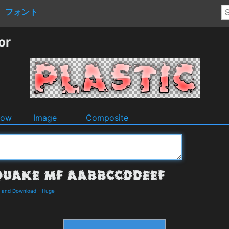
フォント
or
dow
Image
Composite
s and Download
-
Huge