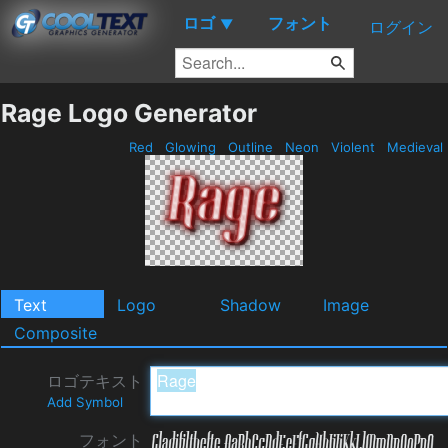
ロゴ
フォント
▼
ログイン
Rage Logo Generator
Red
Glowing
Outline
Neon
Violent
Medieval
Text
Logo
Shadow
Image
Composite
ロゴテキスト
Add Symbol
フォント