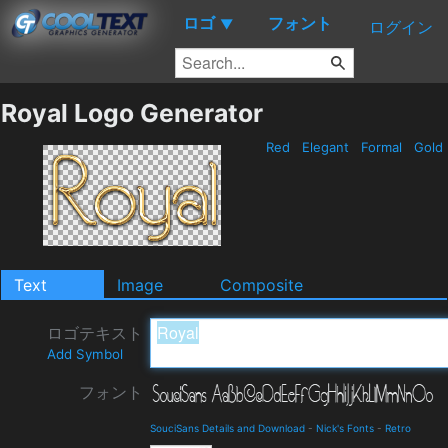
ロゴ
フォント
▼
ログイン
Royal Logo Generator
Red
Elegant
Formal
Gold
Text
Image
Composite
ロゴテキスト
Add Symbol
フォント
SouciSans Details and Download
-
Nick's Fonts
-
Retro