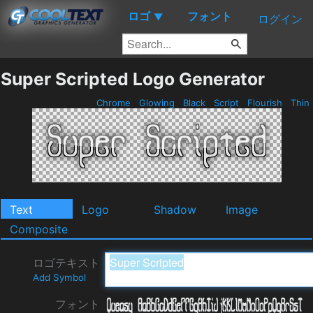
ロゴ
フォント
▼
ログイン
Super Scripted Logo Generator
Chrome
Glowing
Black
Script
Flourish
Thin
Text
Logo
Shadow
Image
Composite
ロゴテキスト
Add Symbol
フォント