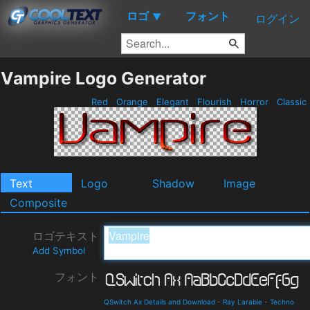
ロゴ
フォント
▼
ログイン
Vampire Logo Generator
Red
Orange
Elegant
Flourish
Horror
Classic
Text
Logo
Shadow
Image
Composite
ロゴテキスト
Add Symbol
フォント
QSwitch Ax Details and Download
-
Ray Larabie
-
Techno