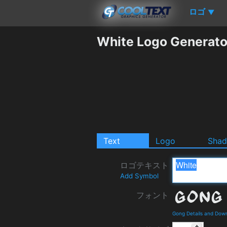
ロゴ
▼
White Logo Generato
Text
Logo
Sha
ロゴテキスト
Add Symbol
フォント
Gong Details and Dow