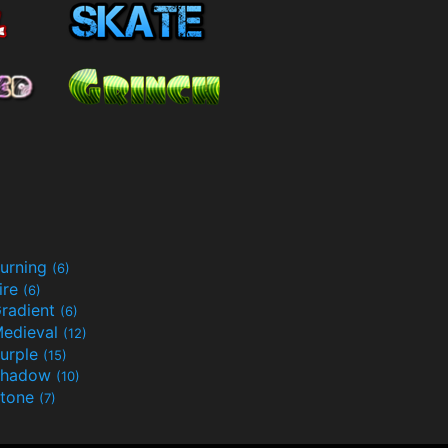
urning
(6)
ire
(6)
radient
(6)
edieval
(12)
urple
(15)
Shadow
(10)
tone
(7)