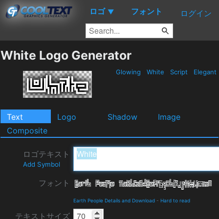
ロゴ
フォント
▼
ログイン
White Logo Generator
Glowing
White
Script
Elegant
Text
Logo
Shadow
Image
Composite
ロゴテキスト
Add Symbol
フォント
Earth People Details and Download
-
Hard to read
テキストサイズ