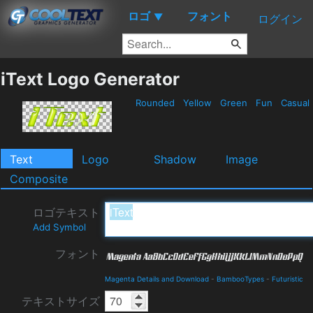
ロゴ
フォント
▼
ログイン
iText Logo Generator
Rounded
Yellow
Green
Fun
Casual
Text
Logo
Shadow
Image
Composite
ロゴテキスト
Add Symbol
フォント
Magenta Details and Download
-
BambooTypes
-
Futuristic
テキストサイズ