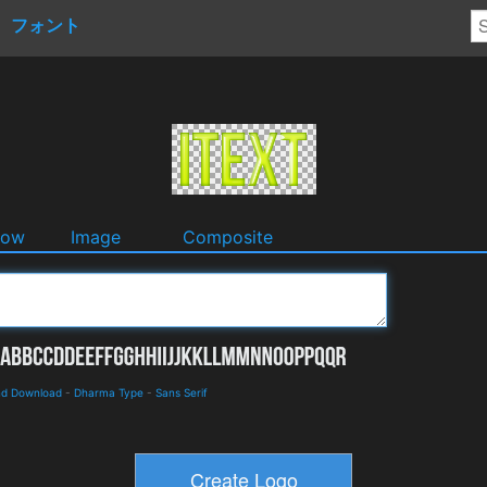
フォント
dow
Image
Composite
nd Download
-
Dharma Type
-
Sans Serif