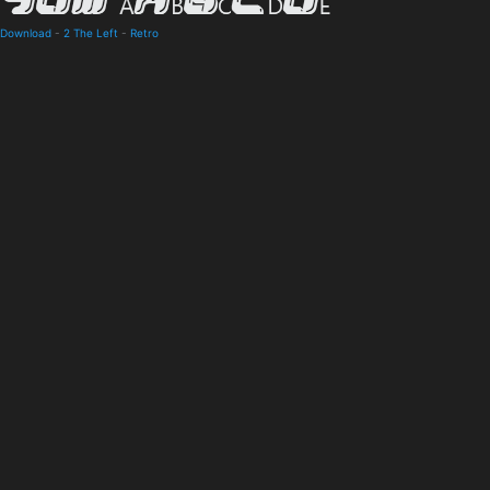
 Download
-
2 The Left
-
Retro