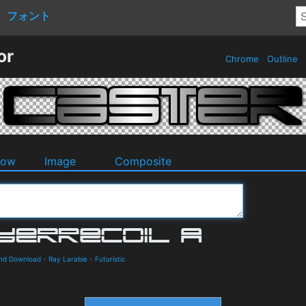
フォント
or
Chrome
Outline
dow
Image
Composite
and Download
-
Ray Larabie
-
Futuristic