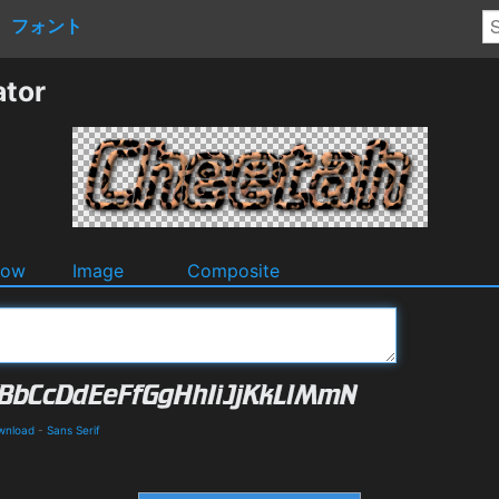
フォント
ator
dow
Image
Composite
wnload
-
Sans Serif