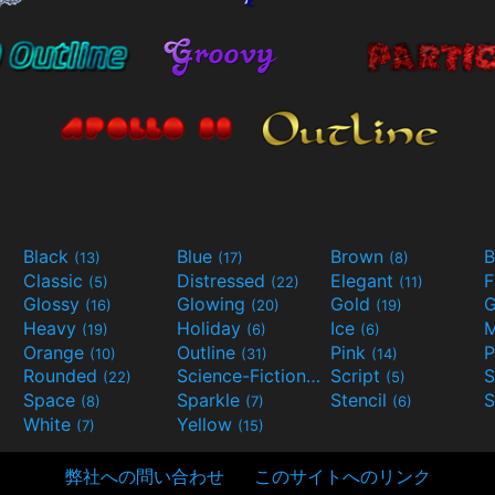
Black
Blue
Brown
B
(13)
(17)
(8)
Classic
Distressed
Elegant
F
(5)
(22)
(11)
Glossy
Glowing
Gold
G
(16)
(20)
(19)
Heavy
Holiday
Ice
M
(19)
(6)
(6)
Orange
Outline
Pink
P
(10)
(31)
(14)
Rounded
Science-Fiction
Script
(22)
(9)
(5)
Space
Sparkle
Stencil
S
(8)
(7)
(6)
White
Yellow
(7)
(15)
弊社への問い合わせ
このサイトへのリンク