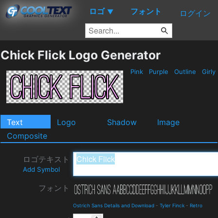
ロゴ
フォント
▼
ログイン
Chick Flick Logo Generator
Pink
Purple
Outline
Girly
Text
Logo
Shadow
Image
Composite
ロゴテキスト
Add Symbol
フォント
Ostrich Sans Details and Download
-
Tyler Finck
-
Retro