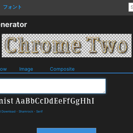
フォント
nerator
dow
Image
Composite
d Download
-
Shamrock
-
Serif