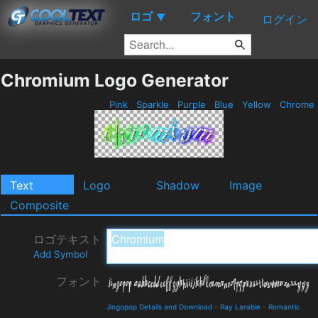
ロゴ
フォント
▼
ログイン
Chromium Logo Generator
Pink
Sparkle
Purple
Blue
Yellow
Chrome
Text
Logo
Shadow
Image
Composite
ロゴテキスト
Add Symbol
フォント
Jingopop Details and Download
-
Ray Larabie
-
Romantic