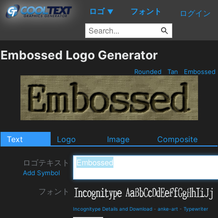
ロゴ
フォント
▼
ログイン
Embossed Logo Generator
Rounded
Tan
Embossed
Text
Logo
Image
Composite
ロゴテキスト
Add Symbol
フォント
Incognitype Details and Download
-
anke-art
-
Typewriter